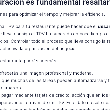
auración es fundamental resalta
nes para optimizar el tiempo y mejorar la eficiencia.
ma TPV para tu restaurante puede hacer que el
desarr
 lleva consigo el TPV ha superado en poco tiempo el 
ios. Controlar todo el proceso que lleva consigo la r
efectiva la organización del negocio.
 restaurante podrás además:
e ofrecerás una imagen profesional y moderna.
a que muchas de las tareas pueden automatizarse y fa
l camarero…
s pagar mediante tarjeta de crédito, acción que en lo
peraciones a través de un TPV. Este dato no solo nos
ecta, sino que también esta debe ser completa y ofrec