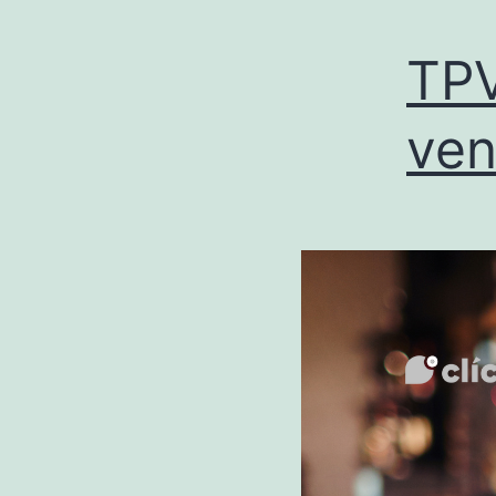
TPV
ven