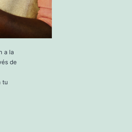
 a la
avés de
 tu